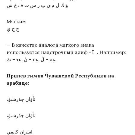
ۋ ك ل م ن پ ر س ت ف خ ش
Мягкие:
چ ج ي
— В качестве аналога мягкого знака
используется надстрочный алиф – ٰ . Например:
تٰ – ть, نٰ – нь, لٰ – ль.
Припев гимна Чувашской Республики на
арабице:
،تأۋان جۀرشىۋ
،تأۋان جۀرشىۋ
اسران كايمې