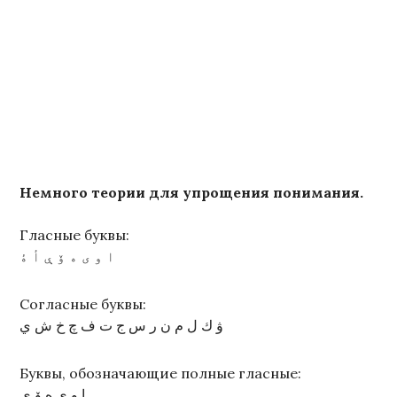
Немного теории для упрощения понимания.
Гласные буквы:
ا و ى ە ۆ ې أ ۀ
Согласные буквы:
ۋ ك ل م ن ر س ج ت ف چ خ ش ي
Буквы, обозначающие полные гласные:
ا و ى ە ۆ ې