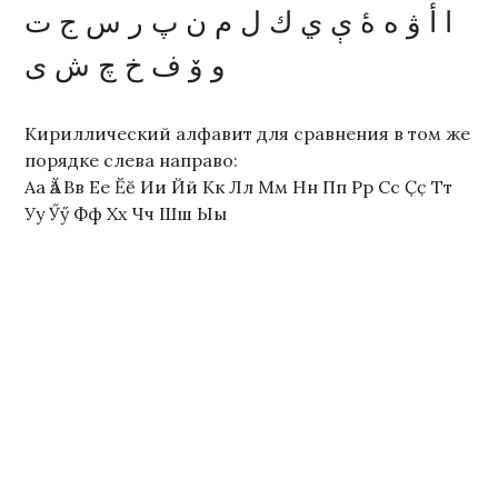
ا أ ۋ ە ۀ ې ي ك ل م ن پ ر س ج ت
و؜ ۆ ف خ چ ش ى
Кириллический алфавит для сравнения в том же
порядке слева направо:
Аа Ӑӑ Вв Ее Ӗӗ Ии Йй Кк Лл Мм Нн Пп Рр Сс Ҫҫ Тт
Уу Ӳӳ Фф Хх Чч Шш Ыы