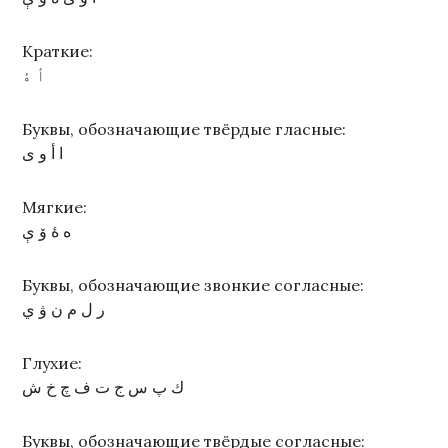
Краткие:
أ ۀ
Буквы, обозначающие твёрдые гласные:
ا أ و ى
Мягкие:
ە ۀ ۆ ې
Буквы, обозначающие звонкие согласные:
ر ل م ن ۋ ي
Глухие:
ك پ س ج ت ف چ خ ش
Буквы, обозначающие твёрдые согласные: