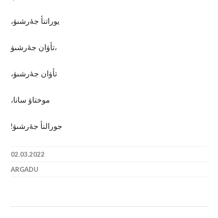
،يوراتنأ جۀرشىۋ
تأۋان جۀرشىۋ،
،تأۋان جۀرشىۋ
،موختاۋ سانا
!جورالنأ جۀرشىۋ
02.03.2022
ARGADU