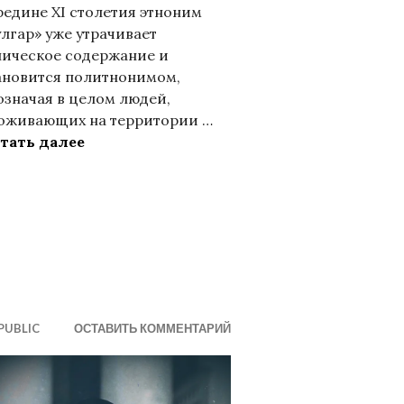
редине XI столетия этноним
улгар» уже утрачивает
ническое содержание и
ановится политнонимом,
означая в целом людей,
оживающих на территории …
Ислам у чувашей, марийцев и бесермян
тать далее
 региолект
PUBLIC
ОСТАВИТЬ КОММЕНТАРИЙ