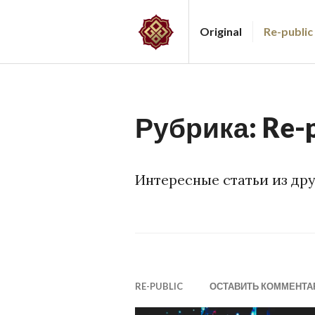
Перейти
к
Original
Re-public
содержимому
ARGA
DU
Рубрика:
Re-
Интересные статьи из др
RE-PUBLIC
ОСТАВИТЬ КОММЕНТА