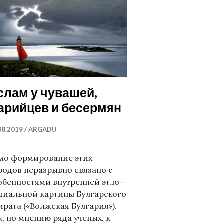
слам у чувашей,
арийцев и бесермян
08.2019
ARGADU
мо формирование этих
родов неразрывно связано с
обенностями внутренней этно-
циальной картины Булгарского
ирата («Волжская Булгария»).
к, по мнению ряда ученых, к