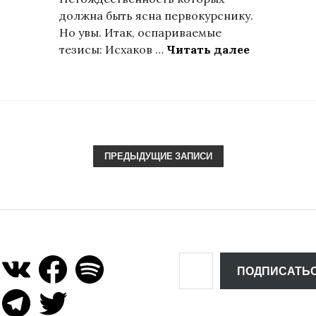
должна быть ясна первокурснику.
Но увы. Итак, оспариваемые
Этносоцио
тезисы: Исхаков …
Читать далее
ПРЕДЫДУЩИЕ ЗАПИСИ
V
F
S
E
K
a
p
ПОДПИСАТЬ
m
c
o
T
e
T
t
a
e
b
w
i
i
l
o
i
f