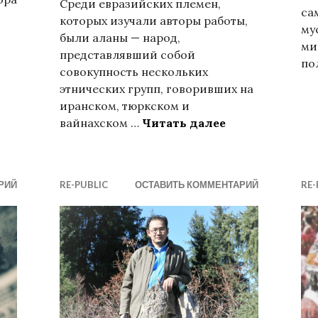
Среди евразийских племен,
са
которых изучали авторы работы,
му
были аланы — народ,
ми
представлявший собой
по
Против либерализма: шесть основных положений.
совокупность нескольких
этнических групп, говоривших на
иранском, тюркском и
Ученые постро
вайнахском …
Читать далее
РИЙ
RE-PUBLIC
ОСТАВИТЬ КОММЕНТАРИЙ
RE-