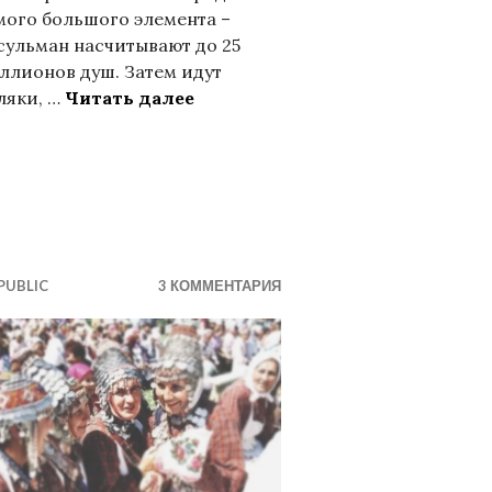
мого большого элемента –
сульман насчитывают до 25
ллионов душ. Затем идут
Россия – для всех, кто в ней ж
ляки, …
Читать далее
или «генетическую карту» евразийских степных н
PUBLIC
3 КОММЕНТАРИЯ