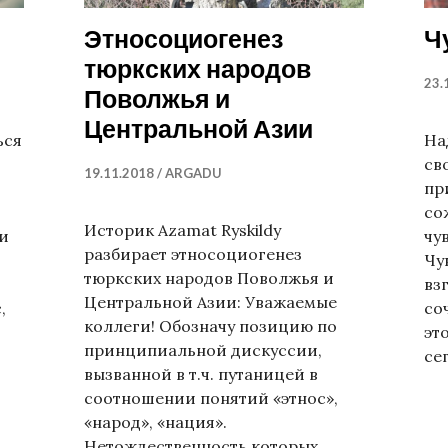
Этносоциогенез
Ч
тюркских народов
23.
Поволжья и
Центральной Азии
ься
На
св
19.11.2018
ARGADU
пр
со
Историк Azamat Ryskildy
и
чу
разбирает этносоциогенез
Чу
тюркских народов Поволжья и
вз
Центральной Азии: Уважаемые
,
со
коллеги! Обозначу позицию по
эт
принципиальной дискуссии,
се
вызванной в т.ч. путаницей в
зык бизнеса
соотношении понятий «этнос»,
«народ», «нация».
Нетождественность которых