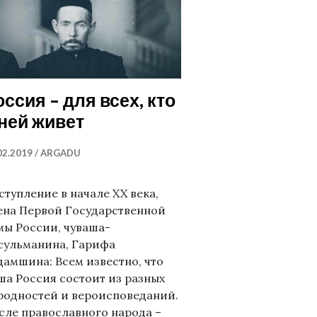
оссия – для всех, кто
 ней живет
02.2019
ARGADU
ступление в начале XX века,
ена Первой Государственной
мы России, чуваша-
сульманина, Гарифа
дамшина: Всем известно, что
ша Россия состоит из разных
родностей и вероисповеданий.
сле православного народа –