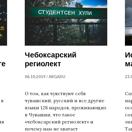
Чебоксарский
И
ге
региолект
м
06.10.2019
ARGADU
23.
О том, как чувствуют себя
Са
 в
чувашский, русский и все другие
на
языки 128 народов, проживающих
ос
в Чувашии, что такое
со
ия
«чебоксарский региолект» и
эм
почему нам не хватает
Та