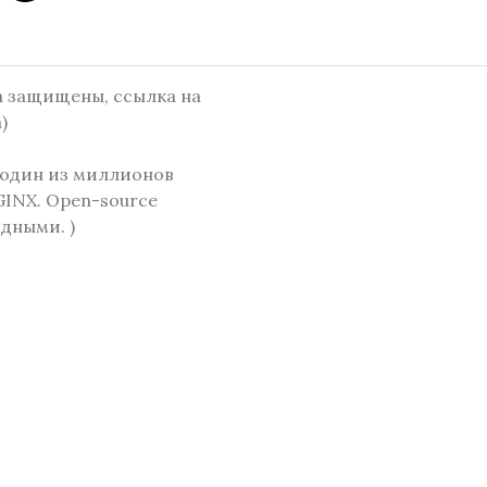
e
o
t
y
l
g
k
t
а
r
e
a
r
д
m
а защищены, ссылка на
р
)
е
с
один из миллионов
GINX. Open-source
дными. )