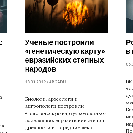
:
Ученые построили
Р
«генетическую карту»
в
евразийских степных
06.
народов
Вы
18.03.2019
ARGADU
чл
ду
о
Биологи, археологи и
му
а
антропологи построили
Ба
«генетическую карту» кочевников,
на
населявших евразийские степи в
на
ак
древности и в средние века.
По
ора