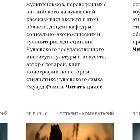
мультфильмов, переведенных с
се
английского на чувашский,
«б
рассказывает эксперт в этой
эт
области, доцент кафедры
ст
олюция в Гонконге
социально-экономических и
об
гуманитарных дисциплин
пр
Чувашского государственного
Чи
института культуры и искусств,
автор словарей, книг,
монографий по истории,
стилистике чувашского языка
Чебоксарский
Эдуард Фомин.
Читать далее
РИЙ
RE-PUBLIC
ОСТАВИТЬ КОММЕНТАРИЙ
RE-