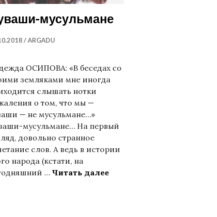
уваши-мусульмане
10.2018
ARGADU
дежда ОСИПОВА: «В беседах со
оими земляками мне иногда
иходится слышать нотки
жаления о том, что мы —
ваши — не мусульмане…»
ваши-мусульмане… На первый
гляд, довольно странное
четание слов. А ведь в истории
ого народа (кстати, на
Чуваши-мусульмане
годняш­ний …
Читать далее