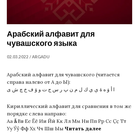
Арабский алфавит для
чувашского языка
02.03.2022
ARGADU
Арабский алфавит для чувашского (читается
справа налево от А до Ы):
ا أ ۋ ە ۀ ې ي ك ل م ن پ ر س ج ت و؜ ۆ ف خ چ ش ى
Кириллический алфавит для сравнения в том же
порядке слева направо:
Аа Ӑӑ Вв Ее Ӗӗ Ии Йй Кк Лл Мм Нн Пп Рр Сс Ҫҫ Тт
Арабский алф
Уу Ӳӳ Фф Хх Чч Шш Ыы
Читать далее