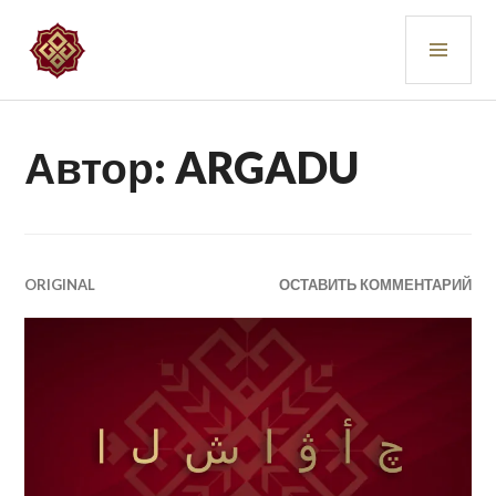
Перейти
ОСН
к
содержимому
МЕ
ARGADU
Автор:
ARGADU
ORIGINAL
ОСТАВИТЬ КОММЕНТАРИЙ